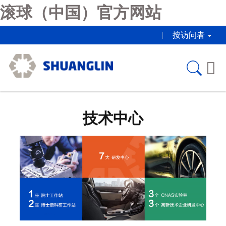
滚球（中国）官方网站
按访问者

技术中心